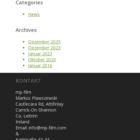
Categories
News
Archives
Dezember 2025
Dezember 2023
Januar 2023
Oktober 2020
Januar 2016
KONTAKT
mp-film
Markus Plawszewski
Castlecara Rd, Attifinlay
Carrick-On-Shannon
Co. Leitrim
Ireland
Email: info@mp-film.com
&
Karlstraße 42-44