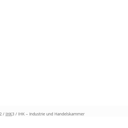
2
/
IHK
3
/
IHK – Industrie und Handelskammer