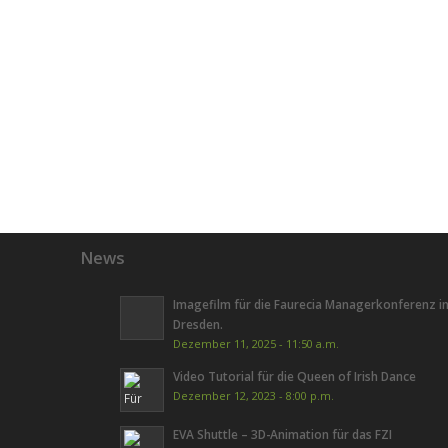
News
Imagefilm für die Faurecia Managerkonferenz i
Dresden.
Dezember 11, 2025 - 11:50 a.m.
Video Tutorial für die Queen of Irish Dance
Dezember 12, 2023 - 8:00 p.m.
EVA Shuttle – 3D-Animation für das FZI