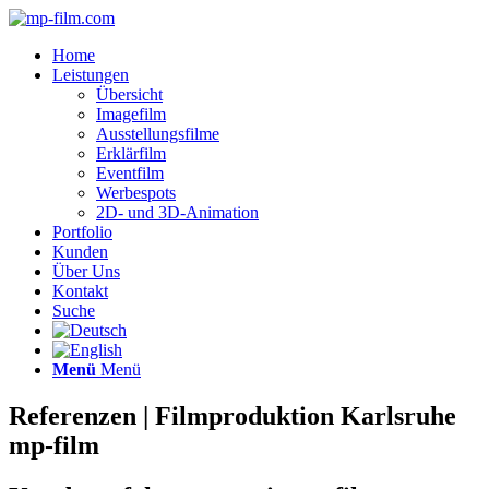
Home
Leistungen
Übersicht
Imagefilm
Ausstellungsfilme
Erklärfilm
Eventfilm
Werbespots
2D- und 3D-Animation
Portfolio
Kunden
Über Uns
Kontakt
Suche
Menü
Menü
Referenzen | Filmproduktion Karlsruhe
mp-film